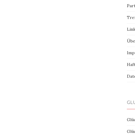
Par
Tre
Lin
Übe
Imp
Haf
Dat
GLÜ
Glüc
Glüc