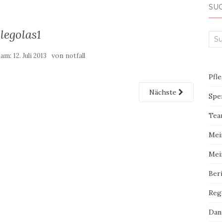
SU
legolas1
Suc
 am:
von
12. Juli 2013
notfall
Pfl
Nächste
Spe
Tea
Mei
Mei
Ber
Reg
Dan