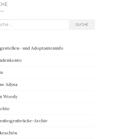
CHE
he nach:
SUCHE
egestellen- und Adoptanteninfo
ndenkonto
m
ne Ailysa
n Woody
ichte
enbogenbrücke-Archiv
keschön